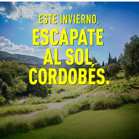
respuesta. El próximo lunes se firmará un
convenio para fortalecer la prevención y el
monitoreo de incendios forestales.
Se inauguró el primer Parque
Solar del Grupo Arcor en
Catamarca
General
05/08/2026
EcoObjetivo