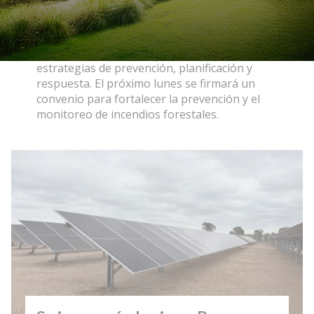
Niño
General
06/08/2026
EcoObjetivo
La Provincia y la Nación coordinaron
estrategias de prevención, planificación y
respuesta. El próximo lunes se firmará un
convenio para fortalecer la prevención y el
monitoreo de incendios forestales.