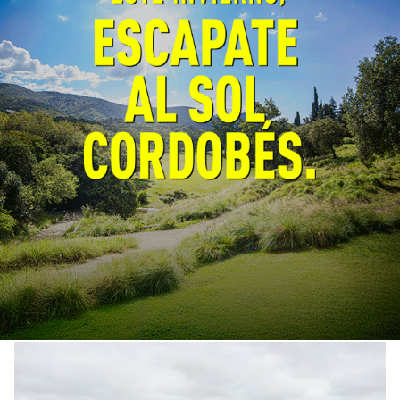
Córdoba fortalece la prevención
y respuesta ante el fenómeno El
Niño
General
06/08/2026
EcoObjetivo
La Provincia y la Nación coordinaron
estrategias de prevención, planificación y
respuesta. El próximo lunes se firmará un
convenio para fortalecer la prevención y el
monitoreo de incendios forestales.