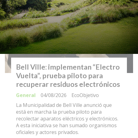
Bell Ville: implementan “Electro
Vuelta”, prueba piloto para
recuperar residuos electrónicos
General
04/08/2026
EcoObjetivo
La Municipalidad de Bell Ville anunció que
está en marcha la prueba piloto para
recolectar aparatos eléctricos y electrónicos.
A esta iniciativa se han sumado organismos
oficiales y actores privados.