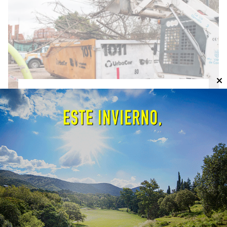
Tras la limpieza de un basural,
los vecinos de El Dorado
recuperaron la plaza del barrio
General
04/08/2026
EcoObjetivo
La Municipalidad de Córdoba colocó juegos
infantiles, mobiliario urbano y defensas de
madera para impedir el ingreso de vehículos
al espacio verde.