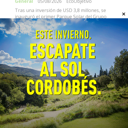
General
05/08/2026
EcoObjetivo
Tras una inversión de USD 3,8 millones, se
inauguró el primer Parque Solar del Grupo
Arcor en el Complejo Industrial Recreo, en la
provincia de Catamarca. Proveerá hasta un
90% de la energía que requiere la planta.
Tras la limpieza de un basural,
los vecinos de El Dorado