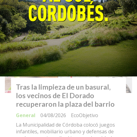
Tras la limpieza de un basural,
los vecinos de El Dorado
recuperaron la plaza del barrio
General
04/08/2026
EcoObjetivo
La Municipalidad de Córdoba colocó juegos
infantiles, mobiliario urbano y defensas de