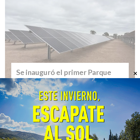
Se inauguró el primer Parque
Solar del Grupo Arcor en
Catamarca
General
05/08/2026
EcoObjetivo
Tras una inversión de USD 3,8 millones, se
inauguró el primer Parque Solar del Grupo
Arcor en el Complejo Industrial Recreo, en la
provincia de Catamarca. Proveerá hasta un
90% de la energía que requiere la planta.