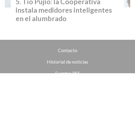
Tío Pujio: la Cooperativa
instala medidores inteligentes
en el alumbrado
Contacto
Historial de noticias
Fuentes RSS
Ingresar
+54 (351) 8017434
Córdoba
redaccion@elobjetivo.com.ar