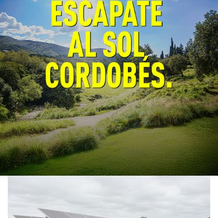
Córdoba fortalece la prevención
y respuesta ante el fenómeno El
Niño
General
06/08/2026
EcoObjetivo
La Provincia y la Nación coordinaron
estrategias de prevención, planificación y
respuesta. El próximo lunes se firmará un
convenio para fortalecer la prevención y el
monitoreo de incendios forestales.