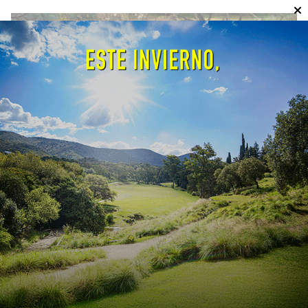
Día Mundial del Ambiente: más
de 150 jóvenes se movilizaron
para recuperar el río Suquía
Calendario ambiental
08/06/2026
EcoObjetivo
La Secretaría de Ambiente, Economía Circular
y Biociudadanía, a través de una nueva
edición de Re-Accionar, convocó a estudiantes