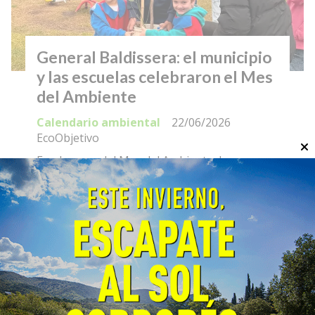
General Baldissera: el municipio
y las escuelas celebraron el Mes
del Ambiente
Calendario ambiental
22/06/2026
EcoObjetivo
En el marco del Mes del Ambiente, la
Municipalidad de General Baldissera llevó
adelante una acción conjunta con las
instituciones educativas de la localidad
promoviendo la educación ambiental.