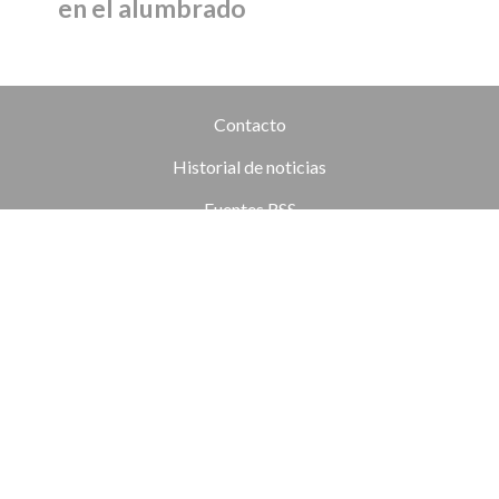
en el alumbrado
Contacto
Historial de noticias
Fuentes RSS
Ingresar
+54 (351) 8017434
Córdoba
redaccion@elobjetivo.com.ar