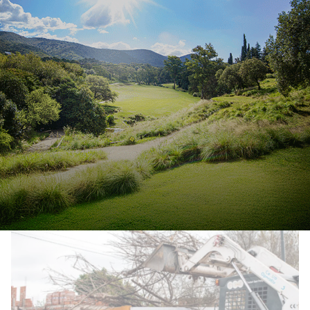
Se inauguró el primer Parque
Solar del Grupo Arcor en
Catamarca
General
05/08/2026
EcoObjetivo
Tras una inversión de USD 3,8 millones, se
inauguró el primer Parque Solar del Grupo
Arcor en el Complejo Industrial Recreo, en la
provincia de Catamarca. Proveerá hasta un
90% de la energía que requiere la planta.