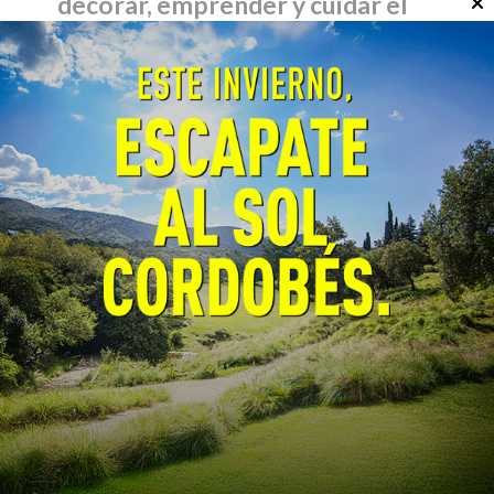
decorar, emprender y cuidar el
planeta
Curiosidades
17/05/2026
EcoObjetivo
Reciclar corchos es tendencia: desde llaveros
hasta macetas imantadas, te mostramos
cómo convertirlos en objetos útiles y
decorativos.