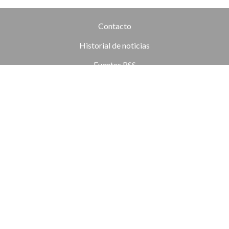
Contacto
Historial de noticias
Fuentes RSS
Ingresar
+54 (351) 8017434
Córdoba
redaccion@elobjetivo.com.ar