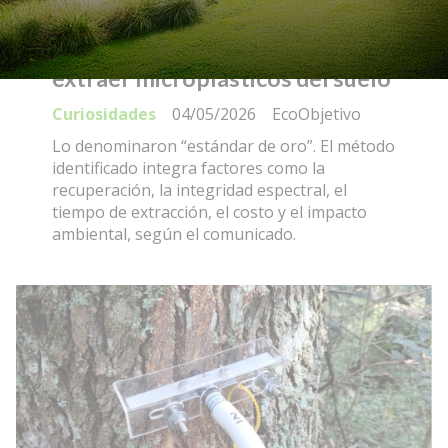
Científicos desarrollaron un
método de bajo costo para
extraer microplásticos del suelo
Curiosidades
04/05/2026
EcoObjetivo
Lo denominaron “estándar de oro”. El método
identificado integra factores como la
recuperación, la integridad espectral, el
tiempo de extracción, el costo y el impacto
ambiental, según el comunicado.