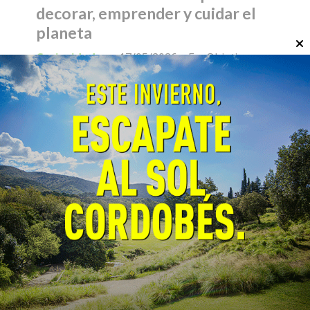
decorar, emprender y cuidar el
planeta
Curiosidades
17/05/2026
EcoObjetivo
Reciclar corchos es tendencia: desde llaveros
hasta macetas imantadas, te mostramos
cómo convertirlos en objetos útiles y
decorativos.