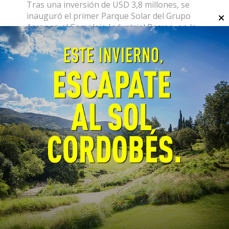
Tras una inversión de USD 3,8 millones, se
inauguró el primer Parque Solar del Grupo
Arcor en el Complejo Industrial Recreo, en la
provincia de Catamarca. Proveerá hasta un
90% de la energía que requiere la planta.
Tras la limpieza de un basural,
los vecinos de El Dorado
recuperaron la plaza del barrio