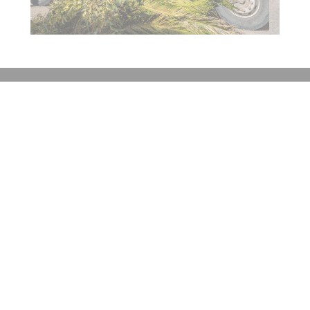
Contacto
Historial de noticias
Fuentes RSS
Ingresar
+54 (351) 8017434
Córdoba
redaccion@elobjetivo.com.ar