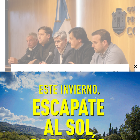
Córdoba fortalece la prevención
y respuesta ante el fenómeno El
Niño
General
06/08/2026
EcoObjetivo
La Provincia y la Nación coordinaron
estrategias de prevención, planificación y
respuesta. El próximo lunes se firmará un
convenio para fortalecer la prevención y el
monitoreo de incendios forestales.