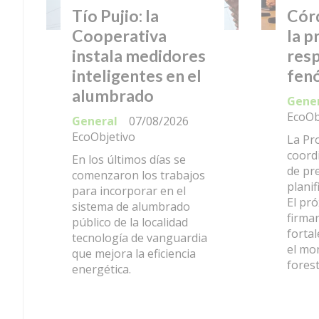
Tío Pujio: la
Cór
Cooperativa
la p
instala medidores
resp
inteligentes en el
fen
alumbrado
Gene
EcoOb
General
07/08/2026
EcoObjetivo
La Pro
coord
En los últimos días se
de pr
comenzaron los trabajos
planif
para incorporar en el
El pr
sistema de alumbrado
firma
público de la localidad
fortal
tecnología de vanguardia
el mo
que mejora la eficiencia
fores
energética.