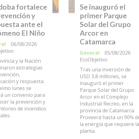
doba fortalece
Se inauguró el
revención y
primer Parque
uesta ante el
Solar del Grupo
ómeno El Niño
Arcor en
Catamarca
ral
06/08/2026
jetivo
General
05/08/2026
EcoObjetivo
vincia y la Nación
inaron estrategias
Tras una inversión de
evención,
USD 3,8 millones, se
icación y respuesta.
inauguró el primer
óximo lunes se
Parque Solar del Grupo
rá un convenio para
Arcor en el Complejo
ecer la prevención y
Industrial Recreo, en la
nitoreo de incendios
provincia de Catamarca.
tales.
Proveerá hasta un 90% d
la energía que requiere l
planta.