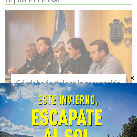
Córdoba fortalece la prevención
y respuesta ante el fenómeno El
Niño
General
06/08/2026
EcoObjetivo
La Provincia y la Nación coordinaron
estrategias de prevención, planificación y
respuesta. El próximo lunes se firmará un