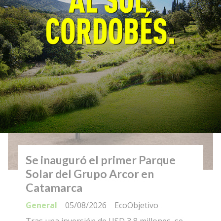
convenio para fortalecer la prevención y el
monitoreo de incendios forestales.
Se inauguró el primer Parque
Solar del Grupo Arcor en
Catamarca
General
05/08/2026
EcoObjetivo