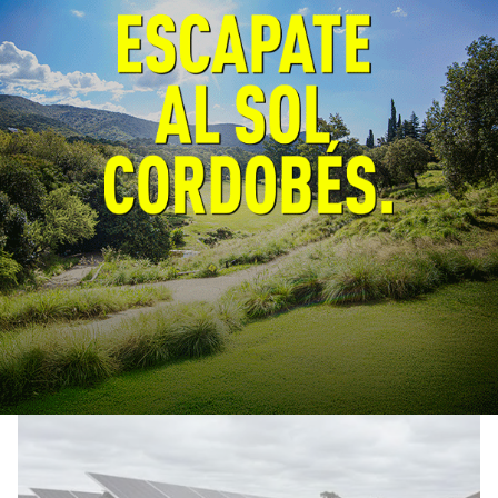
Córdoba fortalece la prevención
y respuesta ante el fenómeno El
Niño
General
06/08/2026
EcoObjetivo
La Provincia y la Nación coordinaron
estrategias de prevención, planificación y
respuesta. El próximo lunes se firmará un
convenio para fortalecer la prevención y el
monitoreo de incendios forestales.