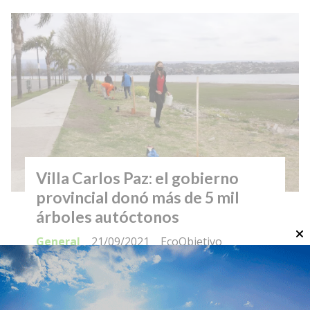
Villa Carlos Paz: el gobierno
provincial donó más de 5 mil
árboles autóctonos
General
21/09/2021
EcoObjetivo
El Ministerio de Agricultura y Ganadería de
Córdoba entregó hoy 5 mil ejemplares de
árboles autóctonos a la Municipalidad de Villa
Carlos Paz. Estos ejemplares se plantarán en