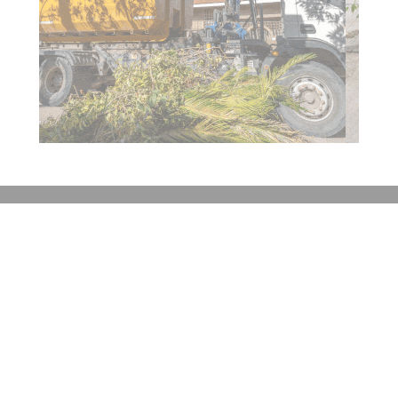
Contacto
Historial de noticias
Fuentes RSS
Ingresar
+54 (351) 8017434