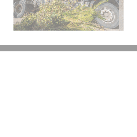
Contacto
Historial de noticias
Fuentes RSS
Ingresar
+54 (351) 8017434
Córdoba
redaccion@elobjetivo.com.ar