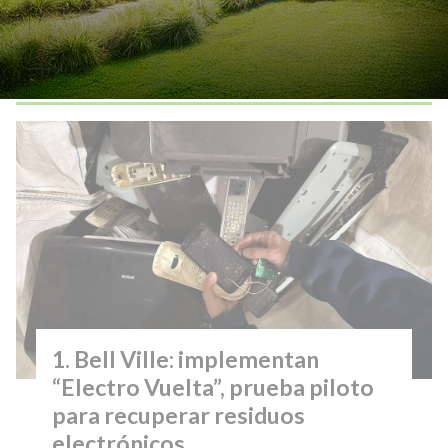
Lo más visto
Bell Ville: implementan
“Electro Vuelta”, prueba piloto
para recuperar residuos
electrónicos