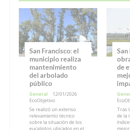
San Francisco: el
San 
municipio realiza
obra
mantenimiento
de e
del arbolado
mej
público
imp
General
12/01/2026
Gene
EcoObjetivo
EcoOb
Se realizó un extenso
Tras l
relevamiento técnico
de la 
sobre la situación de los
índic
eucaliptos ubicados en el
mejora