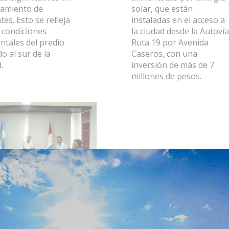
atamiento de
solar, que están
tes. Esto se refleja
instaladas en el acceso a
s condiciones
la ciudad desde la Autovía
ntales del predio
Ruta 19 por Avenida
o al sur de la
Caseros, con una
.
inversión de más de 7
millones de pesos.
resa
francisqueña
aja en la
alación de