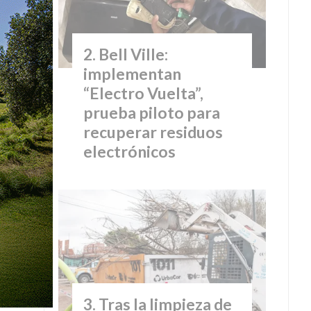
Bell Ville:
implementan
“Electro Vuelta”,
prueba piloto para
recuperar residuos
electrónicos
Tras la limpieza de