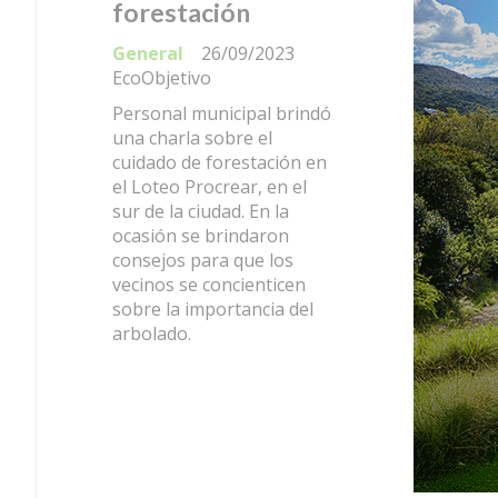
forestación
plan
bio
General
26/09/2023
EcoObjetivo
Gene
EcoOb
Personal municipal brindó
una charla sobre el
Como 
cuidado de forestación en
proye
el Loteo Procrear, en el
Gobie
sur de la ciudad. En la
una e
ocasión se brindaron
Franci
consejos para que los
insta
vecinos se concienticen
de bi
sobre la importancia del
inicia
arbolado.
las au
ciuda