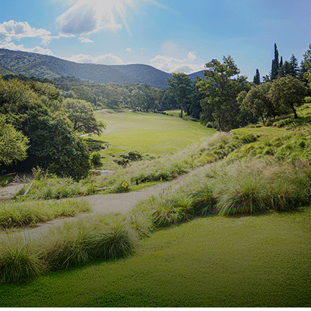
ta de
combustible
ral
22/02/2023
jetivo
parte de un
cto impulsado por el
rno de Córdoba,
mpresa de San
sco trabaja en la
lación de una planta
ocombustible. La
tiva fue presentada a
toridades de la
d.