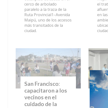
cerco de arbolado
el tr
paralelo a la traza de la
afluen
Ruta Provincial1–Avenida
en la
Maipú, uno de los accesos
ambie
más transitados de la
ubicad
ciudad.
ciudad
San Francisco:
Emp
capacitaron a los
san
vecinos en el
trab
cuidado de la
inst