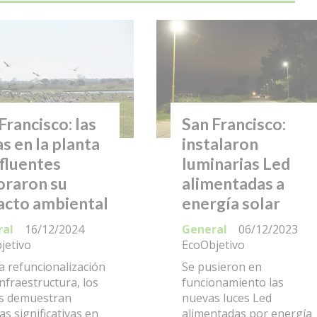
Francisco: las
San Francisco:
s en la planta
instalaron
fluentes
luminarias Led
oraron su
alimentadas a
acto ambiental
energía solar
ral
16/12/2024
General
06/12/2023
jetivo
EcoObjetivo
a refuncionalización
Se pusieron en
infraestructura, los
funcionamiento las
es demuestran
nuevas luces Led
s significativas en
alimentadas por energía