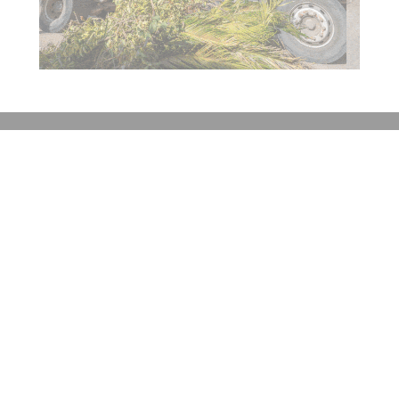
Contacto
Historial de noticias
Fuentes RSS
Ingresar
+54 (351) 8017434
Córdoba
redaccion@elobjetivo.com.ar