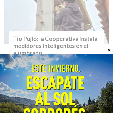
Tío Pujio: la Cooperativa instala
medidores inteligentes en el
alumbrado
General
07/08/2026
EcoObjetivo
En los últimos días se comenzaron los
trabajos para incorporar en el sistema de
alumbrado público de la localidad tecnología
de vanguardia que mejora la eficiencia
energética.