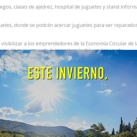
os, clases de ajedrez, hospital de juguetes y stand inform
guetes, donde se podrán acercar juguetes para ser reparados
 visibilizar a los emprendedores de la Economía Circular de l
orma de consumo y de la importancia del empleo verde,
.
élez Sarsfield es una propuesta del BioCórdoba.