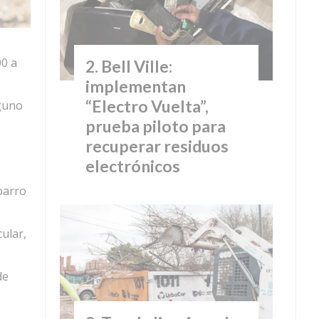
00 a
Bell Ville:
implementan
“Electro Vuelta”,
lguno
prueba piloto para
recuperar residuos
electrónicos
barro
ular,
de