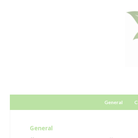
General
C
General