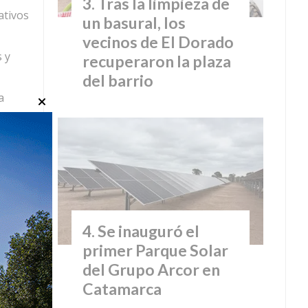
Tras la limpieza de
ativos
un basural, los
vecinos de El Dorado
 y
recuperaron la plaza
del barrio
a
Se inauguró el
primer Parque Solar
del Grupo Arcor en
Catamarca