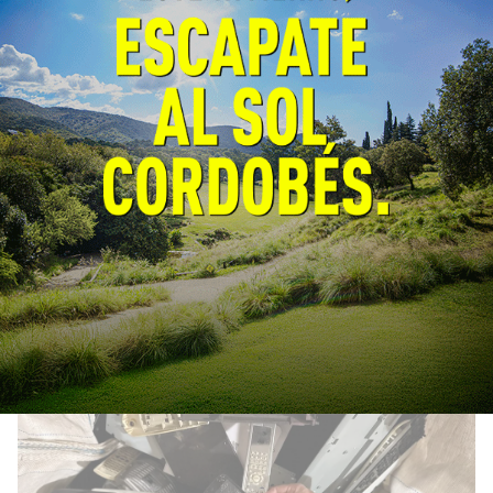
Tras la limpieza de un basural,
los vecinos de El Dorado
recuperaron la plaza del barrio
General
04/08/2026
EcoObjetivo
La Municipalidad de Córdoba colocó juegos
infantiles, mobiliario urbano y defensas de
madera para impedir el ingreso de vehículos
al espacio verde.