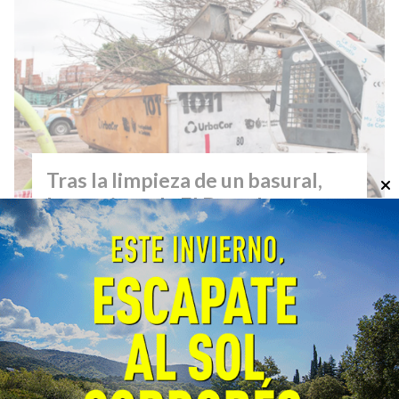
Tras la limpieza de un basural,
los vecinos de El Dorado
recuperaron la plaza del barrio
General
04/08/2026
EcoObjetivo
La Municipalidad de Córdoba colocó juegos
infantiles, mobiliario urbano y defensas de
madera para impedir el ingreso de vehículos
al espacio verde.