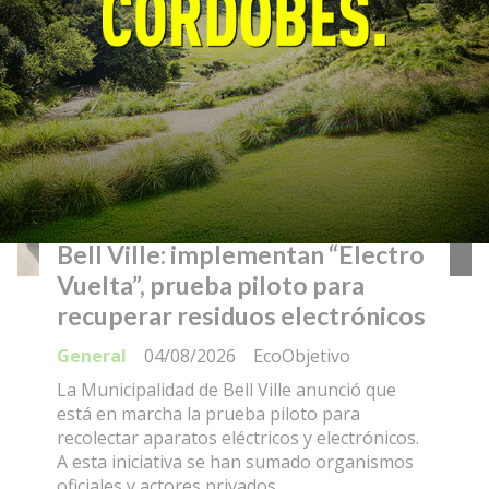
Bell Ville: implementan “Electro
Vuelta”, prueba piloto para
recuperar residuos electrónicos
General
04/08/2026
EcoObjetivo
La Municipalidad de Bell Ville anunció que
está en marcha la prueba piloto para
recolectar aparatos eléctricos y electrónicos.
A esta iniciativa se han sumado organismos
oficiales y actores privados.