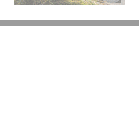
Contacto
Historial de noticias
Fuentes RSS
Ingresar
+54 (351) 8017434
Córdoba
redaccion@elobjetivo.com.ar