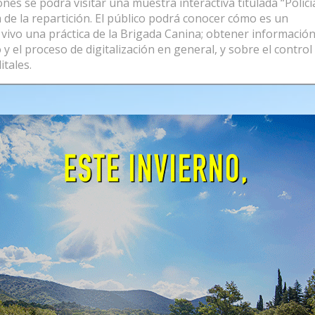
es se podrá visitar una muestra interactiva titulada “Policí
a de la repartición. El público podrá conocer cómo es un
 vivo una práctica de la Brigada Canina; obtener informació
y el proceso de digitalización en general, y sobre el control
itales.