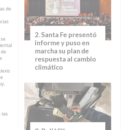
mas de
ncias
Santa Fe presentó
 se
informe y puso en
iental
marcha su plan de
 de
respuesta al cambio
a
climático
lexis
de
uy,
 las