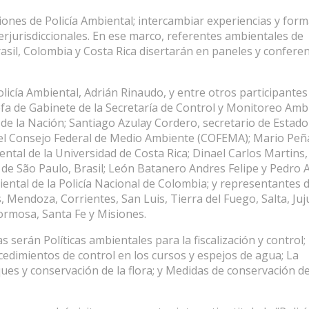
ciones de Policía Ambiental; intercambiar experiencias y for
terjurisdiccionales. En ese marco, referentes ambientales de
asil, Colombia y Costa Rica disertarán en paneles y confere
licía Ambiental, Adrián Rinaudo, y entre otros participantes
efa de Gabinete de la Secretaría de Control y Monitoreo Amb
 de la Nación; Santiago Azulay Cordero, secretario de Estado
 del Consejo Federal de Medio Ambiente (COFEMA); Mario Peñ
tal de la Universidad de Costa Rica; Dinael Carlos Martins,
 de São Paulo, Brasil; León Batanero Andres Felipe y Pedro A
ntal de la Policía Nacional de Colombia; y representantes 
endoza, Corrientes, San Luis, Tierra del Fuego, Salta, Juj
rmosa, Santa Fe y Misiones.
serán Políticas ambientales para la fiscalización y control;
cedimientos de control en los cursos y espejos de agua; La
es y conservación de la flora; y Medidas de conservación de