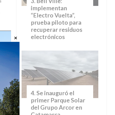
Bell Ville:
a
implementan
n
“Electro Vuelta”,
prueba piloto para
recuperar residuos
electrónicos
Se inauguró el
primer Parque Solar
del Grupo Arcor en
Catamarca