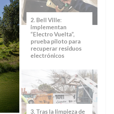
Bell Ville:
implementan
“Electro Vuelta”,
prueba piloto para
recuperar residuos
electrónicos
Tras la limpieza de