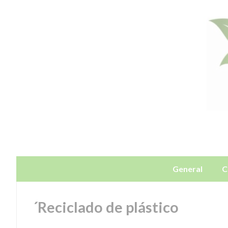
General
C
´Reciclado de plástico