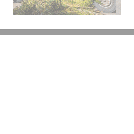
Contacto
Historial de noticias
Fuentes RSS
Ingresar
+54 (351) 8017434
Córdoba
redaccion@elobjetivo.com.ar