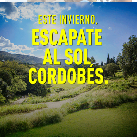
Tío Pujio: la Cooperativa instala
medidores inteligentes en el
alumbrado
General
07/08/2026
EcoObjetivo
En los últimos días se comenzaron los
trabajos para incorporar en el sistema de
alumbrado público de la localidad tecnología
de vanguardia que mejora la eficiencia
energética.