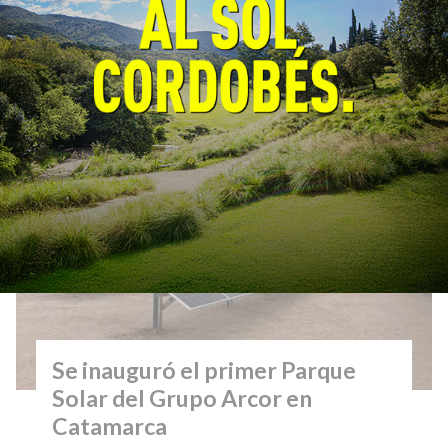
estrategias de prevención, planificación y
respuesta. El próximo lunes se firmará un
convenio para fortalecer la prevención y el
monitoreo de incendios forestales.
Se inauguró el primer Parque
Solar del Grupo Arcor en
Catamarca