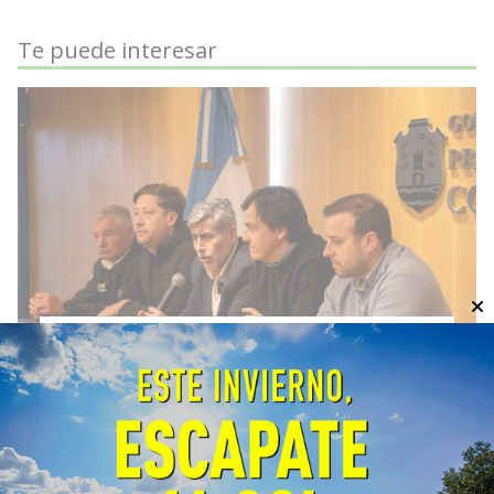
Te puede interesar
Córdoba fortalece la prevención
y respuesta ante el fenómeno El
Niño
General
06/08/2026
EcoObjetivo
La Provincia y la Nación coordinaron