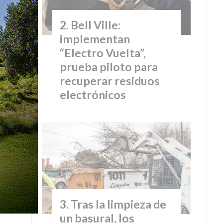
Bell Ville:
implementan
“Electro Vuelta”,
prueba piloto para
recuperar residuos
electrónicos
Tras la limpieza de
un basural, los