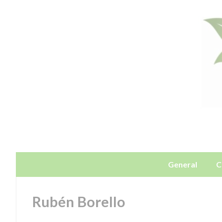
General
C
Rubén Borello