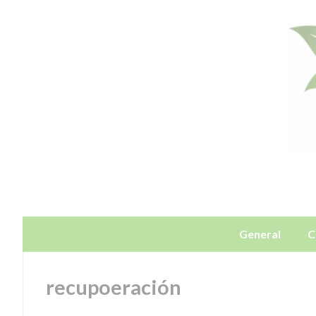
General
C
recupoeración