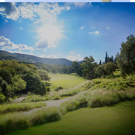
Córdoba cuenta con 36 bases
aéreas distribuidas
estratégicamente para combatir
incendios