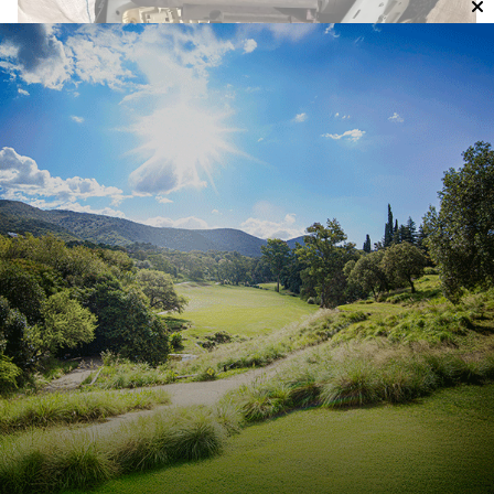
Bell Ville: implementan
“Electro Vuelta”, prueba piloto
para recuperar residuos
electrónicos