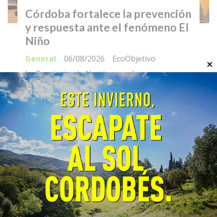
Córdoba fortalece la prevención
y respuesta ante el fenómeno El
Niño
General
06/08/2026
EcoObjetivo
La Provincia y la Nación coordinaron
estrategias de prevención, planificación y
respuesta. El próximo lunes se firmará un
convenio para fortalecer la prevención y el
monitoreo de incendios forestales.