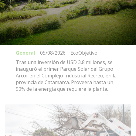
Se inauguró el primer Parque
Solar del Grupo Arcor en
Catamarca
General
05/08/2026
EcoObjetivo
Tras una inversión de USD 3,8 millones, se
inauguró el primer Parque Solar del Grupo
Arcor en el Complejo Industrial Recreo, en la
provincia de Catamarca. Proveerá hasta un
90% de la energía que requiere la planta.