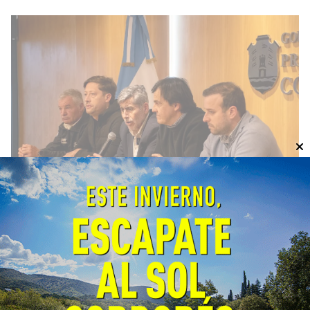
Córdoba fortalece la prevención
y respuesta ante el fenómeno El
Niño
General
06/08/2026
EcoObjetivo
La Provincia y la Nación coordinaron
estrategias de prevención, planificación y
respuesta. El próximo lunes se firmará un