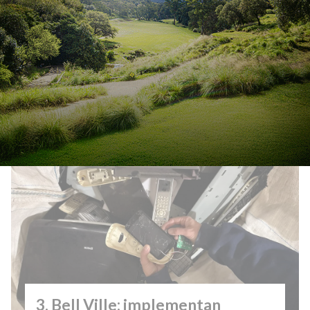
Córdoba cuenta con 36 bases
aéreas distribuidas
estratégicamente para combatir
incendios
Bell Ville: implementan