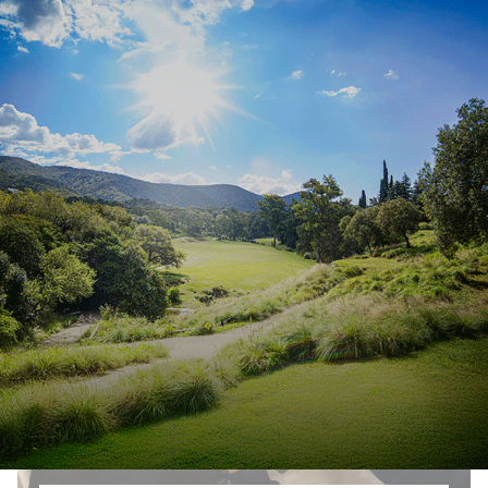
Córdoba cuenta con 36 bases
aéreas distribuidas
estratégicamente para combatir
incendios